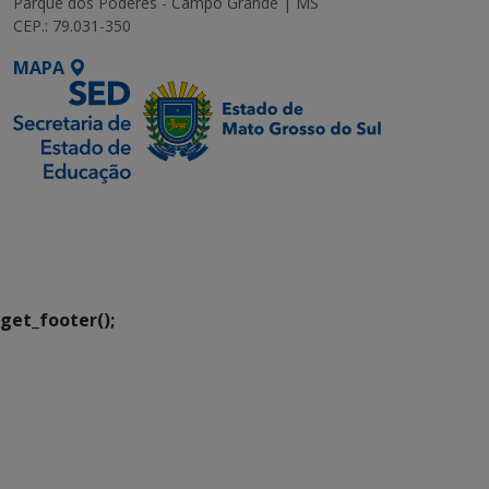
Parque dos Poderes - Campo Grande | MS
CEP.: 79.031-350
MAPA
SETDIG | Secretaria-
Executiva de
Transformação Digital
get_footer();