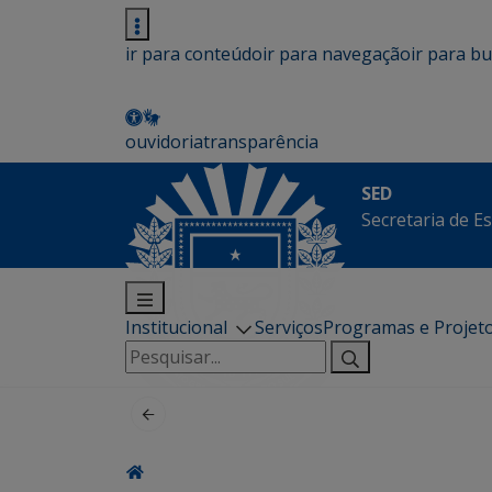
ir para conteúdo
ir para navegação
ir para b
ouvidoria
transparência
SED
Secretaria de E
Institucional
Serviços
Programas e Projet
Pesquisar
por: