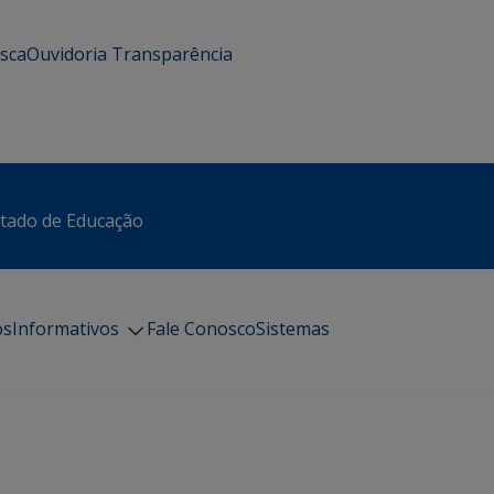
usca
Ouvidoria
Transparência
stado de Educação
os
Informativos
Fale Conosco
Sistemas