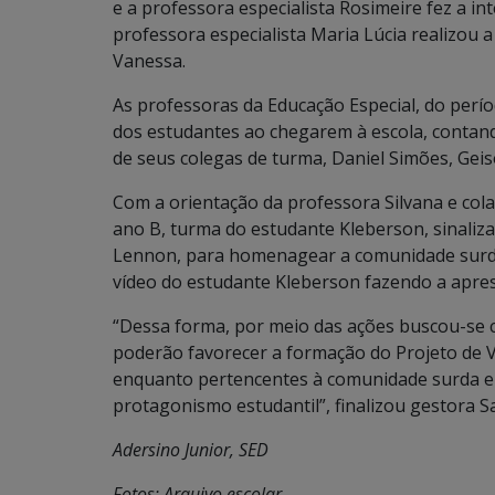
e a professora especialista Rosimeire fez a i
professora especialista Maria Lúcia realizou 
Vanessa.
As professoras da Educação Especial, do perío
dos estudantes ao chegarem à escola, contan
de seus colegas de turma, Daniel Simões, Gei
Com a orientação da professora Silvana e col
ano B, turma do estudante Kleberson, sinaliza
Lennon, para homenagear a comunidade surda n
vídeo do estudante Kleberson fazendo a apres
“Dessa forma, por meio das ações buscou-se c
poderão favorecer a formação do Projeto de Vi
enquanto pertencentes à comunidade surda e
protagonismo estudantil”, finalizou gestora Sa
Adersino Junior, SED
Fotos: Arquivo escolar.