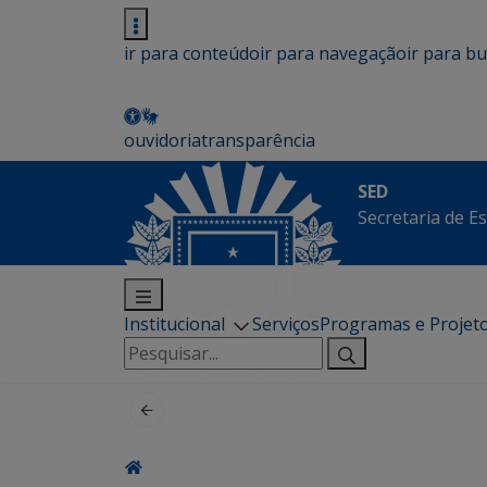
ir para conteúdo
ir para navegação
ir para b
ouvidoria
transparência
SED
Secretaria de E
Institucional
Serviços
Programas e Projet
Pesquisar
por: