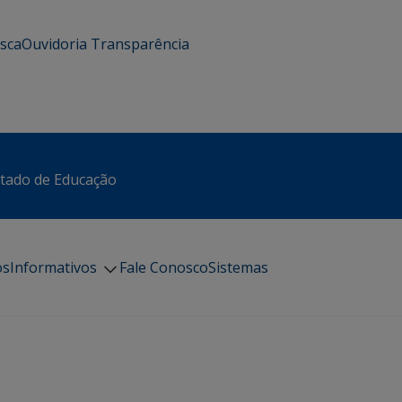
usca
Ouvidoria
Transparência
stado de Educação
os
Informativos
Fale Conosco
Sistemas