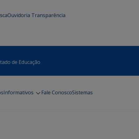
usca
Ouvidoria
Transparência
stado de Educação
os
Informativos
Fale Conosco
Sistemas