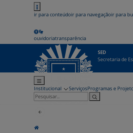
ir para conteúdo
ir para navegação
ir para b
ouvidoria
transparência
SED
Secretaria de E
Institucional
Serviços
Programas e Projet
Pesquisar
por: