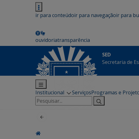
ir para conteúdo
ir para navegação
ir para b
ouvidoria
transparência
SED
Secretaria de E
Institucional
Serviços
Programas e Projet
Pesquisar
por: