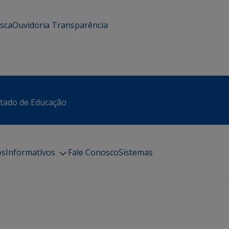
usca
Ouvidoria
Transparência
stado de Educação
os
Informativos
Fale Conosco
Sistemas