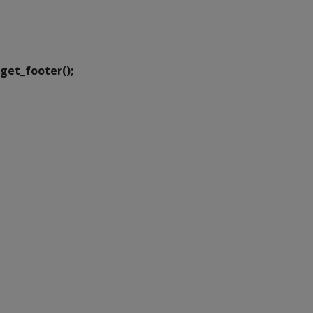
SETDIG | Secretaria-
Executiva de
Transformação Digital
get_footer();