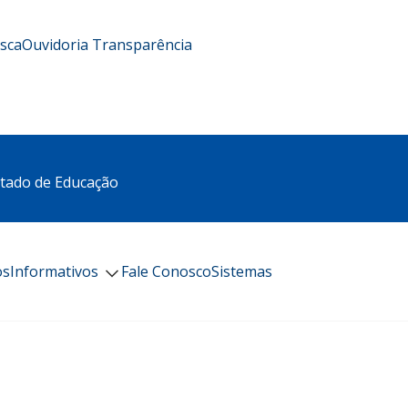
usca
Ouvidoria
Transparência
stado de Educação
os
Informativos
Fale Conosco
Sistemas