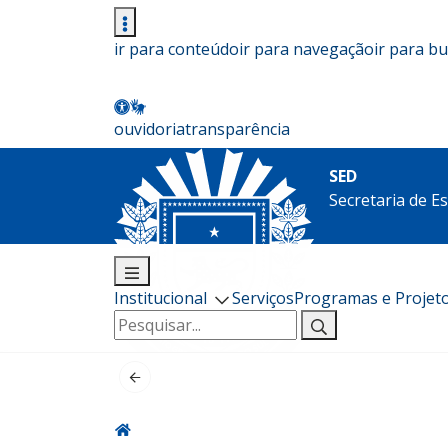
ir para conteúdo
ir para navegação
ir para b
ouvidoria
transparência
SED
Secretaria de E
Institucional
Serviços
Programas e Projet
Pesquisar
por: