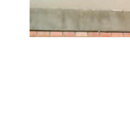
Utilizamos cookies para permitir uma melhor experiência em noss
quais informações são mais úteis e relevantes para você. Confor
LGPD no Governo do Estado de Mato Grosso do Sul.