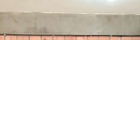
o website e para nos ajudar a compreender
Defi
me Decreto Estadual 15.572/2020 que trata da