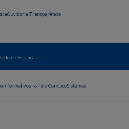
usca
Ouvidoria
Transparência
stado de Educação
os
Informativos
Fale Conosco
Sistemas