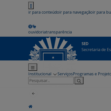
ir para conteúdo
ir para navegação
ir para b
ouvidoria
transparência
SED
Secretaria de E
Institucional
Serviços
Programas e Projet
Pesquisar
por: