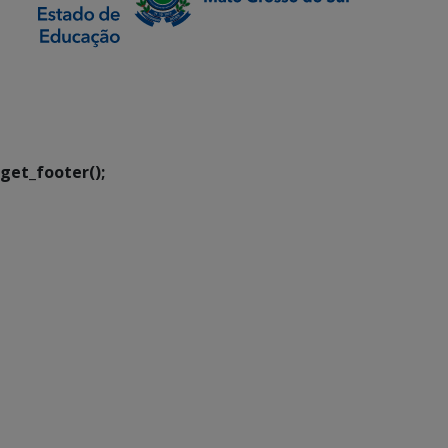
SETDIG | Secretaria-
Executiva de
Transformação Digital
get_footer();