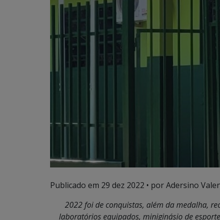
Publicado em
29 dez 2022
• por Adersino Vale
2022 foi de conquistas, além da medalha, r
laboratórios equipados, miniginásio de esporte,