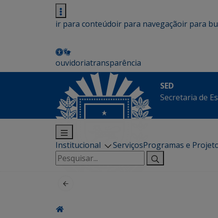
ir para conteúdo
ir para navegação
ir para b
ouvidoria
transparência
SED
Secretaria de E
Institucional
Serviços
Programas e Projet
Pesquisar
por: