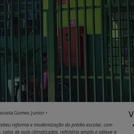
V
nsoela Gomes Junior •
ecebeu reforma e modernização do prédio escolar, com
 salas de aula climatizadas, refeitório amplo e obteve a