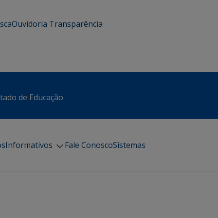
usca
Ouvidoria
Transparência
stado de Educação
os
Informativos
Fale Conosco
Sistemas