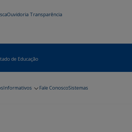
usca
Ouvidoria
Transparência
stado de Educação
os
Informativos
Fale Conosco
Sistemas