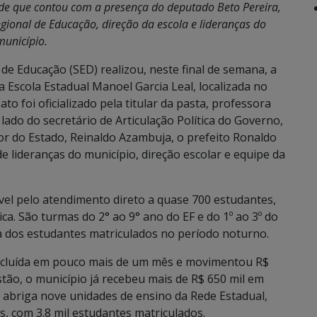
ade que contou com a presença do deputado Beto Pereira,
ional de Educação, direção da escola e lideranças do
município.
 de Educação (SED) realizou, neste final de semana, a
 Escola Estadual Manoel Garcia Leal, localizada no
to foi oficializado pela titular da pasta, professora
 lado do secretário de Articulação Política do Governo,
r do Estado, Reinaldo Azambuja, o prefeito Ronaldo
e lideranças do município, direção escolar e equipe da
vel pelo atendimento direto a quase 700 estudantes,
ca. São turmas do 2° ao 9° ano do EF e do 1º ao 3º do
a dos estudantes matriculados no período noturno.
concluída em pouco mais de um mês e movimentou R$
estão, o município já recebeu mais de R$ 650 mil em
 abriga nove unidades de ensino da Rede Estadual,
, com 3.8 mil estudantes matriculados.