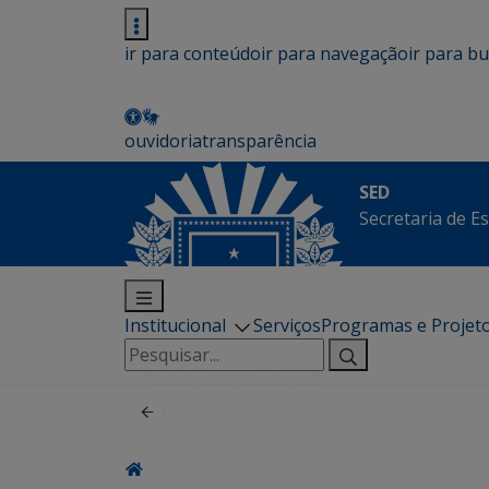
ir para conteúdo
ir para navegação
ir para b
ouvidoria
transparência
SED
Secretaria de E
Institucional
Serviços
Programas e Projet
Pesquisar
por: