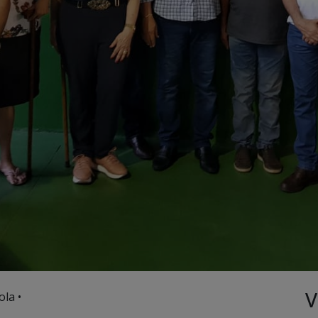
V
ola •