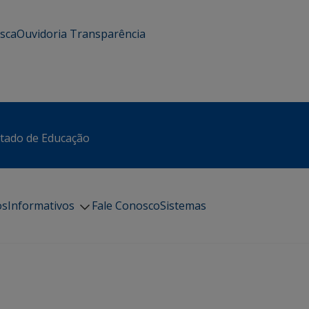
usca
Ouvidoria
Transparência
stado de Educação
os
Informativos
Fale Conosco
Sistemas