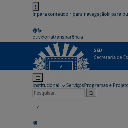
ir para conteúdo
ir para navegação
ir para b
ouvidoria
transparência
SED
Secretaria de E
Institucional
Serviços
Programas e Projet
Pesquisar
por: