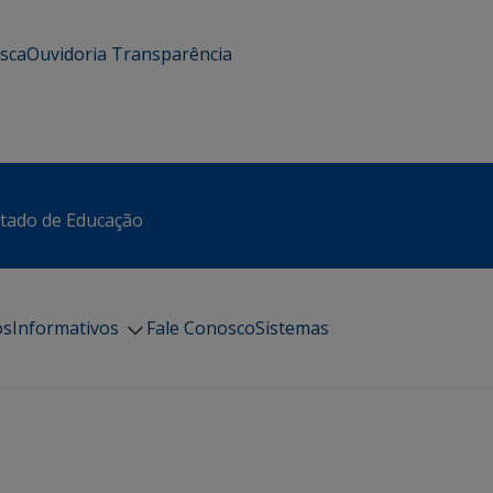
usca
Ouvidoria
Transparência
stado de Educação
os
Informativos
Fale Conosco
Sistemas