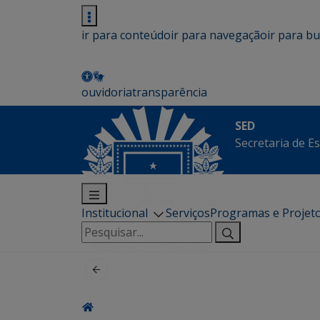
ir para conteúdo
ir para navegação
ir para b
ouvidoria
transparência
SED
Secretaria de E
Institucional
Serviços
Programas e Projet
Pesquisar
por: