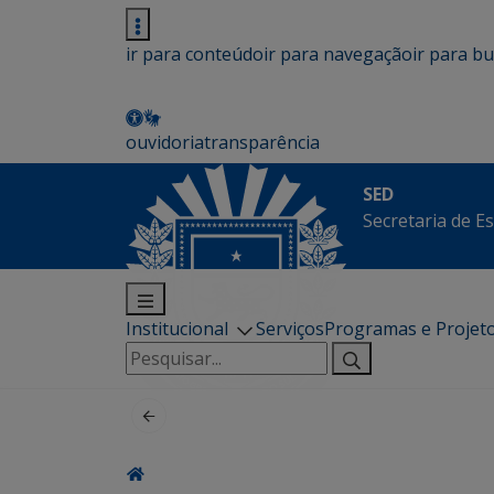
ir para conteúdo
ir para navegação
ir para b
ouvidoria
transparência
SED
Secretaria de E
Institucional
Serviços
Programas e Projet
Pesquisar
por: