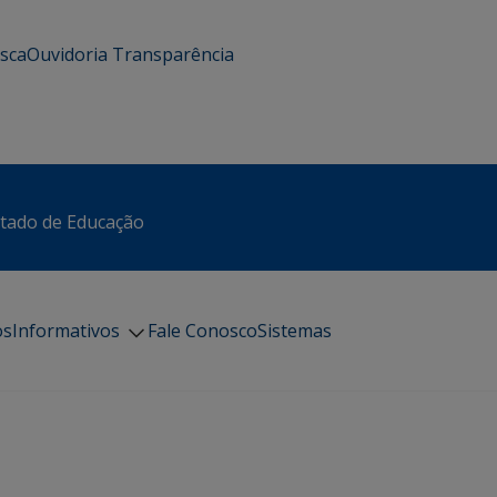
usca
Ouvidoria
Transparência
stado de Educação
os
Informativos
Fale Conosco
Sistemas