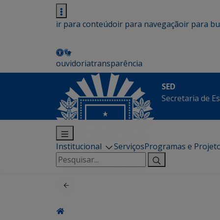
ir para conteúdo
ir para navegação
ir para b
ouvidoria
transparência
SED
Secretaria de E
Institucional
Serviços
Programas e Projet
Pesquisar
por: