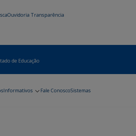
usca
Ouvidoria
Transparência
stado de Educação
os
Informativos
Fale Conosco
Sistemas