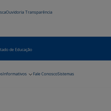
usca
Ouvidoria
Transparência
stado de Educação
os
Informativos
Fale Conosco
Sistemas