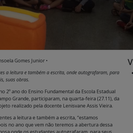
V
nsoela Gomes Junior •
tes a leitura e também a escrita, onde autografaram, para
is, suas obras.
o 2º ano do Ensino Fundamental da Escola Estadual
Campo Grande, participaram, na quarta-feira (27.11), da
ojeto realizado pela docente Lenisvane Assis Vieira.
entes a leitura e também a escrita, “estamos
 pois no ano que vem não teremos a abertura dessa
lhosa onde os estudantes autografaram, para seus