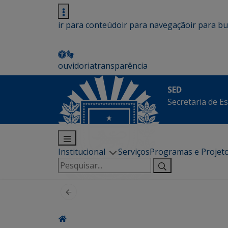
ir para conteúdo
ir para navegação
ir para b
ouvidoria
transparência
SED
Secretaria de E
Institucional
Serviços
Programas e Projet
Pesquisar
por: