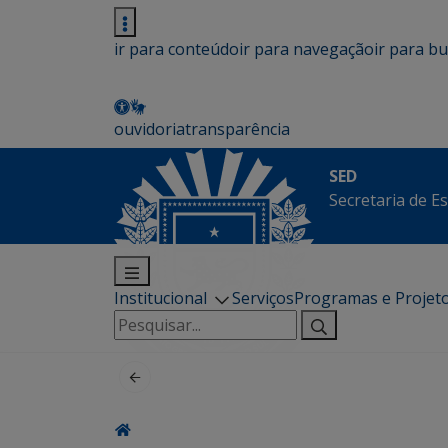
ir para conteúdo
ir para navegação
ir para b
ouvidoria
transparência
SED
Secretaria de E
Institucional
Serviços
Programas e Projet
Pesquisar
por: