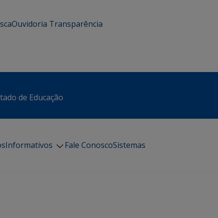
usca
Ouvidoria
Transparência
stado de Educação
os
Informativos
Fale Conosco
Sistemas