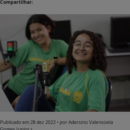
Compartilhar:
Publicado em
28 dez 2022
• por Adersino Valensoela
Gomes Junior •