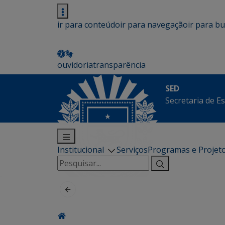
ir para conteúdo
ir para navegação
ir para b
ouvidoria
transparência
SED
Secretaria de E
Institucional
Serviços
Programas e Projet
Pesquisar
por: