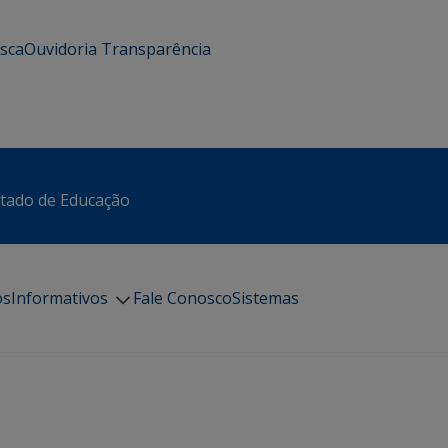
usca
Ouvidoria
Transparência
stado de Educação
os
Informativos
Fale Conosco
Sistemas