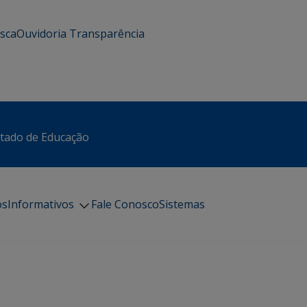
usca
Ouvidoria
Transparência
stado de Educação
os
Informativos
Fale Conosco
Sistemas