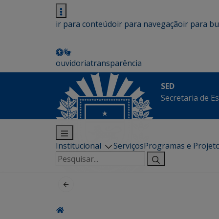
ir para conteúdo
ir para navegação
ir para b
ouvidoria
transparência
SED
Secretaria de E
Institucional
Serviços
Programas e Projet
Pesquisar
por: