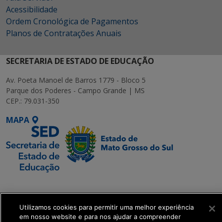
Acessibilidade
Ordem Cronológica de Pagamentos
Planos de Contratações Anuais
SECRETARIA DE ESTADO DE EDUCAÇÃO
Av. Poeta Manoel de Barros 1779 - Bloco 5
Parque dos Poderes - Campo Grande | MS
CEP.: 79.031-350
MAPA
SETDIG | Secretaria-
Executiva de
Transformação Digital
Utilizamos cookies para permitir uma melhor experiência
em nosso website e para nos ajudar a compreender