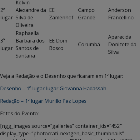
Kelvin
2º
Alexandre da
EE
Campo
Anderson
lugar
Silva de
Zamenhof
Grande
Francellino
Oliveira
Raphaella
Aparecida
3º
Barbara dos
EE Dom
Corumbá
Donizete da
lugar
Santos de
Bosco
Silva
Santana
Veja a Redação e o Desenho que ficaram em 1º lugar:
Desenho – 1º lugar lugar Giovanna Hadassah
Redação – 1º lugar Murillo Paz Lopes
Fotos do Evento:
[ngg_images source=”galleries” container_ids=”452″
display_type=”photocrati-nextgen_basic_thumbnails”