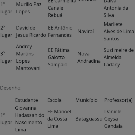
EE Carmelita
Dalva
1º
Murillo Paz
Canale
Antonia da
lugar
Lopes
Rebuá
Silva
Marliete
2º
David de
EE Antônio
Naviraí
Alves de Lima
lugar
Jesus Ricardo
Fernandes
Santos
Andrey
EE Fátima
Suzi meire de
3º
Martins
Nova
Gaiotto
Almeida
lugar
Lopes
Andradina
Sampaio
Ladany
Mantovani
Desenho:
Estudante
Escola
Município
Professor(a)
Giovanna
EE Manoel
Daniele
1º
Hadassah do
da Costa
Bataguassu
Geysa
lugar
Nascimento
Lima
Gandaia
Lima