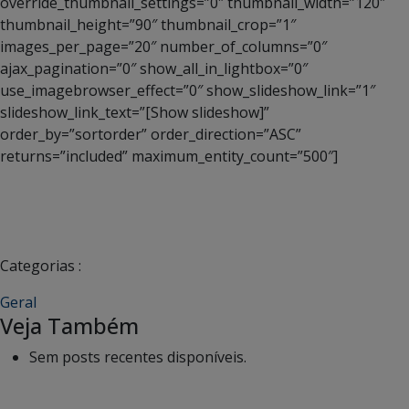
override_thumbnail_settings=”0″ thumbnail_width=”120″
thumbnail_height=”90″ thumbnail_crop=”1″
images_per_page=”20″ number_of_columns=”0″
ajax_pagination=”0″ show_all_in_lightbox=”0″
use_imagebrowser_effect=”0″ show_slideshow_link=”1″
slideshow_link_text=”[Show slideshow]”
order_by=”sortorder” order_direction=”ASC”
returns=”included” maximum_entity_count=”500″]
Categorias :
Geral
Veja Também
Sem posts recentes disponíveis.