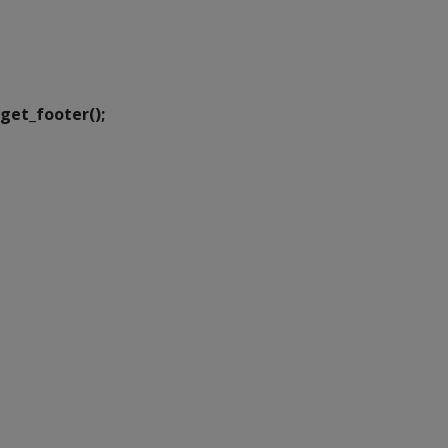
SETDIG | Secretaria-
Executiva de
Transformação Digital
get_footer();