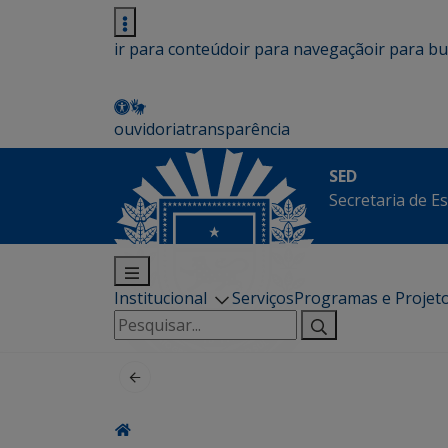
ir para conteúdo
ir para navegação
ir para b
ouvidoria
transparência
SED
Secretaria de E
Institucional
Serviços
Programas e Projet
Pesquisar
por: