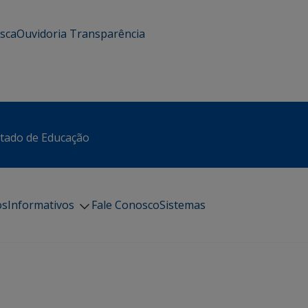
usca
Ouvidoria
Transparência
stado de Educação
os
Informativos
Fale Conosco
Sistemas