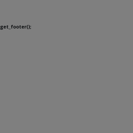
Executiva de
Transformação Digital
get_footer();