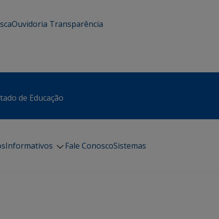
usca
Ouvidoria
Transparência
stado de Educação
os
Informativos
Fale Conosco
Sistemas