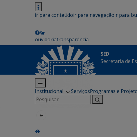
ir para conteúdo
ir para navegação
ir para b
ouvidoria
transparência
SED
Secretaria de E
Institucional
Serviços
Programas e Projet
Pesquisar
por: