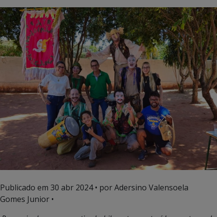
Publicado em
30 abr 2024
• por Adersino Valensoela
Gomes Junior •