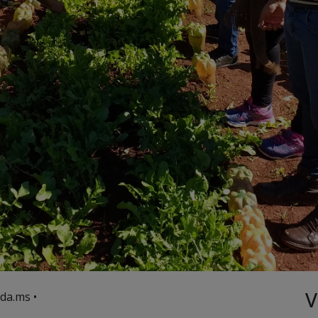
V
da.ms •