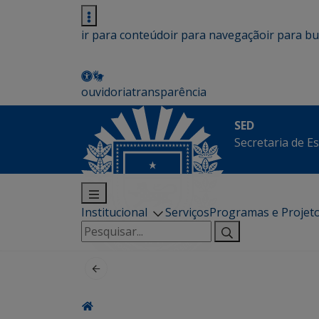
ir para conteúdo
ir para navegação
ir para b
ouvidoria
transparência
SED
Secretaria de E
Institucional
Serviços
Programas e Projet
Pesquisar
por: