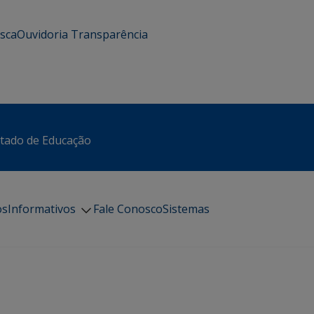
usca
Ouvidoria
Transparência
stado de Educação
os
Informativos
Fale Conosco
Sistemas