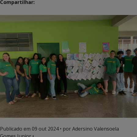
Compartilhar:
Publicado em
09 out 2024
• por Adersino Valensoela
Gomes Junior •