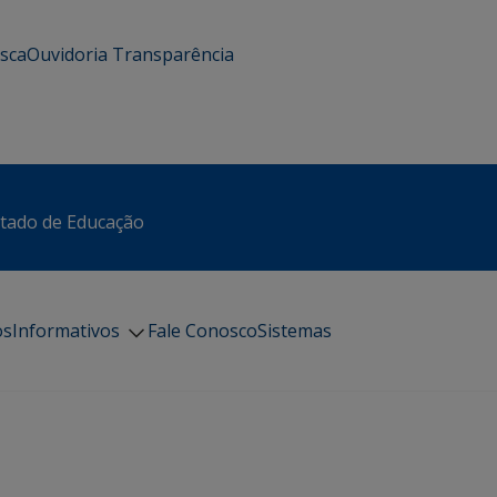
usca
Ouvidoria
Transparência
stado de Educação
os
Informativos
Fale Conosco
Sistemas