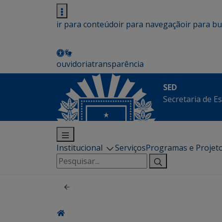
ir para conteúdo
ir para navegação
ir para b
ouvidoria
transparência
SED
Secretaria de E
Institucional
Serviços
Programas e Projet
Pesquisar
por: