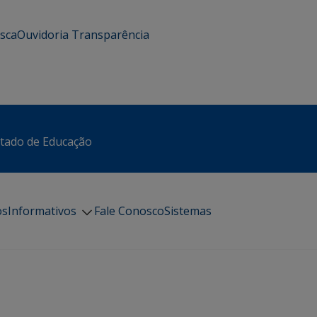
usca
Ouvidoria
Transparência
stado de Educação
os
Informativos
Fale Conosco
Sistemas