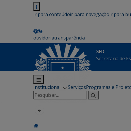
ir para conteúdo
ir para navegação
ir para b
ouvidoria
transparência
SED
Secretaria de E
Institucional
Serviços
Programas e Projet
Pesquisar
por: