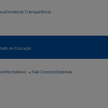
usca
Ouvidoria
Transparência
stado de Educação
os
Informativos
Fale Conosco
Sistemas