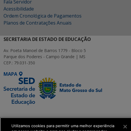
Fala Servidor
Acessibilidade
Ordem Cronológica de Pagamentos
Planos de Contratações Anuais
SECRETARIA DE ESTADO DE EDUCAÇÃO
Av. Poeta Manoel de Barros 1779 - Bloco 5
Parque dos Poderes - Campo Grande | MS
CEP.: 79.031-350
MAPA
SETDIG | Secretaria-
Executiva de
Transformação Digital
Utilizamos cookies para permitir uma melhor experiência