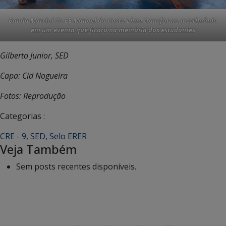
Banda Marcial da EE Manoel da Costa Lima transforma a cerimônia
em um evento que ficará na memória dos estudantes
Gilberto Junior, SED
Capa: Cid Nogueira
Fotos: Reprodução
Categorias :
CRE - 9
,
SED
,
Selo ERER
Veja Também
Sem posts recentes disponíveis.