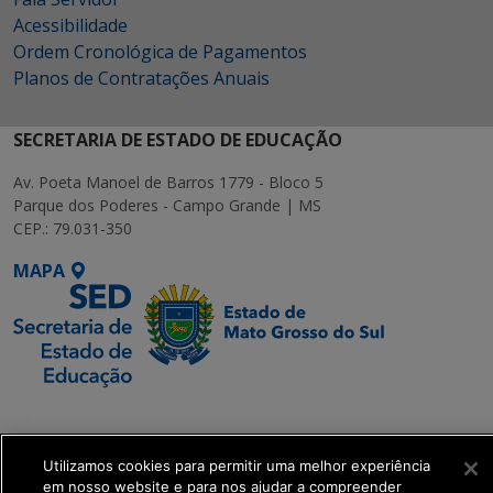
Acessibilidade
Ordem Cronológica de Pagamentos
Planos de Contratações Anuais
SECRETARIA DE ESTADO DE EDUCAÇÃO
Av. Poeta Manoel de Barros 1779 - Bloco 5
Parque dos Poderes - Campo Grande | MS
CEP.: 79.031-350
MAPA
SETDIG | Secretaria-
Executiva de
Transformação Digital
Utilizamos cookies para permitir uma melhor experiência
em nosso website e para nos ajudar a compreender