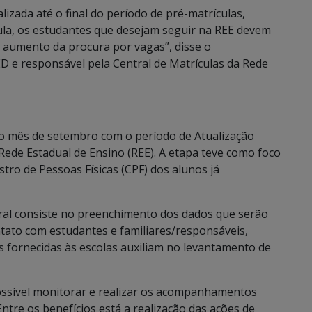
izada até o final do período de pré-matrículas,
cula, os estudantes que desejam seguir na REE devem
o aumento da procura por vagas”, disse o
 e responsável pela Central de Matrículas da Rede
o no mês de setembro com o período de Atualização
Rede Estadual de Ensino (REE). A etapa teve como foco
ro de Pessoas Físicas (CPF) dos alunos já
tral consiste no preenchimento dos dados que serão
ntato com estudantes e familiares/responsáveis,
s fornecidas às escolas auxiliam no levantamento de
ssível monitorar e realizar os acompanhamentos
Entre os benefícios está a realização das ações de