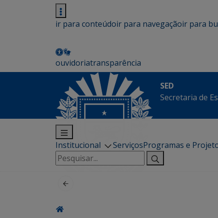
ir para conteúdo
ir para navegação
ir para b
ouvidoria
transparência
SED
Secretaria de E
Institucional
Serviços
Programas e Projet
Pesquisar
por: