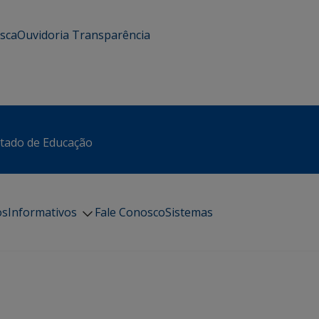
usca
Ouvidoria
Transparência
stado de Educação
os
Informativos
Fale Conosco
Sistemas