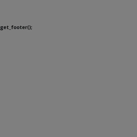
Executiva de
Transformação Digital
get_footer();