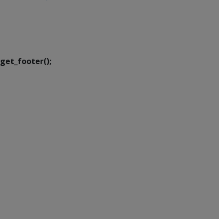
SETDIG | Secretaria-
Executiva de
Transformação Digital
get_footer();