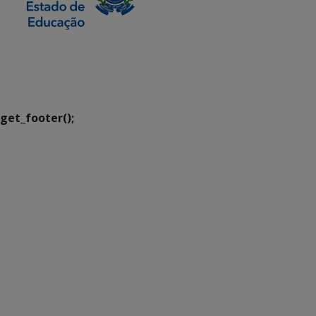
SETDIG | Secretaria-
Executiva de
Transformação Digital
get_footer();