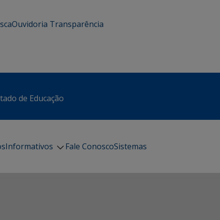
usca
Ouvidoria
Transparência
stado de Educação
os
Informativos
Fale Conosco
Sistemas