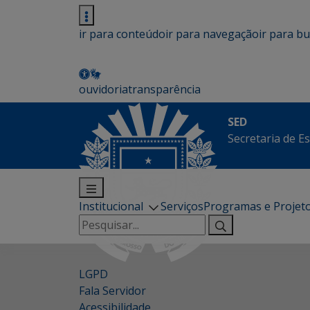
ir para conteúdo
ir para navegação
ir para b
ouvidoria
transparência
SED
Secretaria de E
Institucional
Serviços
Programas e Projet
Pesquisar
por:
LGPD
Fala Servidor
Acessibilidade