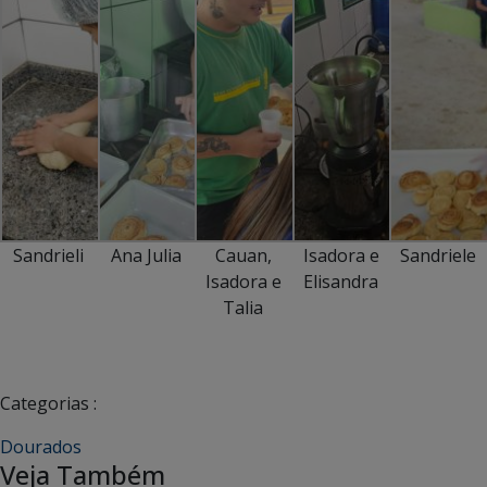
Sandrieli
Ana Julia
Cauan,
Isadora e
Sandriele
Isadora e
Elisandra
Talia
Categorias :
Dourados
Veja Também