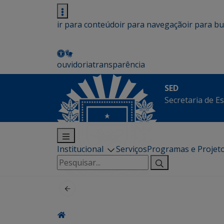
ir para conteúdo
ir para navegação
ir para b
ouvidoria
transparência
SED
Secretaria de E
Institucional
Serviços
Programas e Projet
Pesquisar
por: