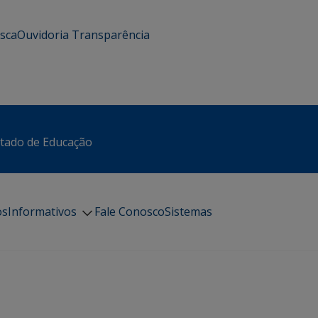
usca
Ouvidoria
Transparência
stado de Educação
os
Informativos
Fale Conosco
Sistemas