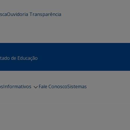
usca
Ouvidoria
Transparência
stado de Educação
os
Informativos
Fale Conosco
Sistemas