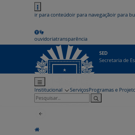
ir para conteúdo
ir para navegação
ir para b
ouvidoria
transparência
SED
Secretaria de E
Institucional
Serviços
Programas e Projet
Pesquisar
por: