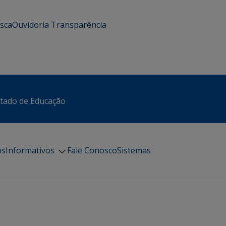
usca
Ouvidoria
Transparência
stado de Educação
os
Informativos
Fale Conosco
Sistemas