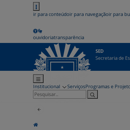
ir para conteúdo
ir para navegação
ir para b
ouvidoria
transparência
SED
Secretaria de E
Institucional
Serviços
Programas e Projet
Pesquisar
por: