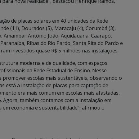
 para nova realidade”, destacou Henrique Ramos,
lação de placas solares em 40 unidades da Rede
nde (11), Dourados (5), Maracaju (4), Corumbá (3),
ra, Amambai, Antônio João, Aquidauana, Caarapó,
Paranaíba, Ribas do Rio Pardo, Santa Rita do Pardo e
foram investidos quase R$ 5 milhões nas instalações.
trutura moderna e de qualidade, com espaços
ofissionais da Rede Estadual de Ensino. Nesse
 promover escolas mais sustentáveis, observando o
vas está a instalação de placas para captação de
ipamento era mais comum em escolas mais afastadas,
sso. Agora, também contamos com a instalação em
 em economia e sustentabilidade”, afirmou o