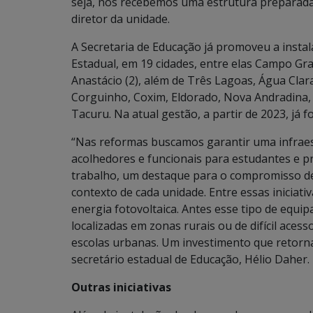
seja, nós recebemos uma estrutura preparada
diretor da unidade.
A Secretaria de Educação já promoveu a insta
Estadual, em 19 cidades, entre elas Campo Gra
Anastácio (2), além de Três Lagoas, Água Cla
Corguinho, Coxim, Eldorado, Nova Andradina, 
Tacuru. Na atual gestão, a partir de 2023, já 
“Nas reformas buscamos garantir uma infraes
acolhedores e funcionais para estudantes e pr
trabalho, um destaque para o compromisso de
contexto de cada unidade. Entre essas iniciati
energia fotovoltaica. Antes esse tipo de equ
localizadas em zonas rurais ou de difícil ace
escolas urbanas. Um investimento que retorna
secretário estadual de Educação, Hélio Daher.
Outras iniciativas