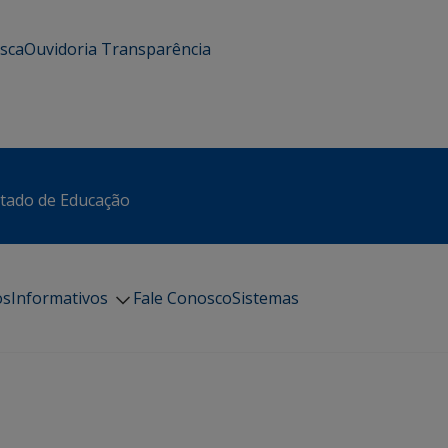
usca
Ouvidoria
Transparência
stado de Educação
os
Informativos
Fale Conosco
Sistemas