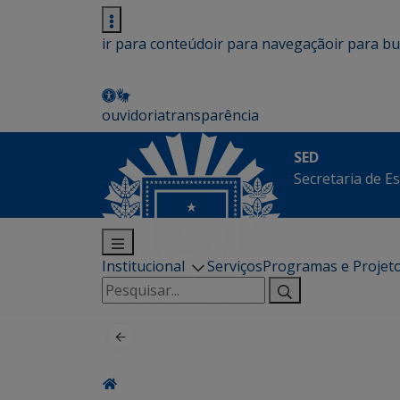
ir para conteúdo
ir para navegação
ir para b
ouvidoria
transparência
SED
Secretaria de E
Institucional
Serviços
Programas e Projet
Pesquisar
por: