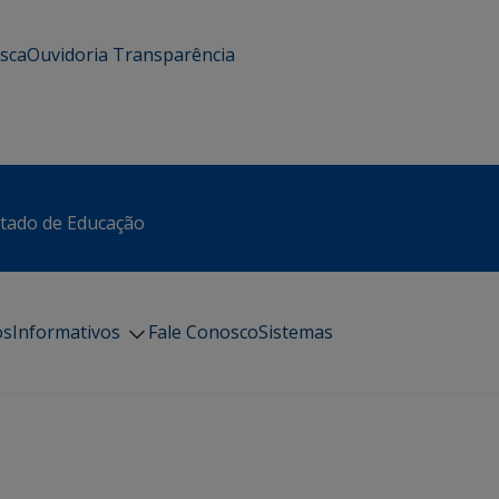
usca
Ouvidoria
Transparência
stado de Educação
os
Informativos
Fale Conosco
Sistemas