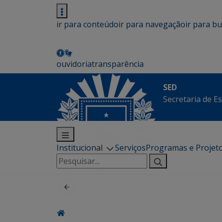
ir para conteúdo
ir para navegação
ir para b
ouvidoria
transparência
SED
Secretaria de E
Institucional
Serviços
Programas e Projet
Pesquisar
por: