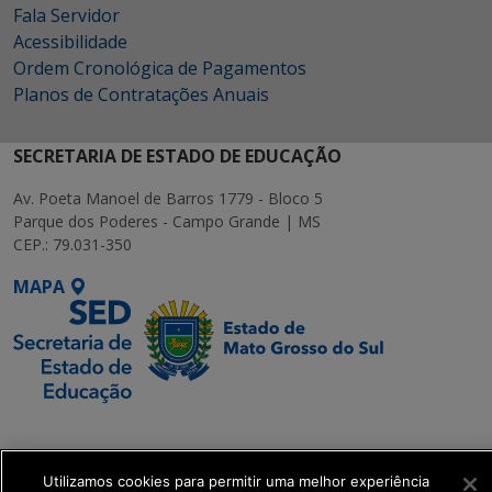
Fala Servidor
Acessibilidade
Ordem Cronológica de Pagamentos
Planos de Contratações Anuais
SECRETARIA DE ESTADO DE EDUCAÇÃO
Av. Poeta Manoel de Barros 1779 - Bloco 5
Parque dos Poderes - Campo Grande | MS
CEP.: 79.031-350
MAPA
SETDIG | Secretaria-
Executiva de
Transformação Digital
Utilizamos cookies para permitir uma melhor experiência