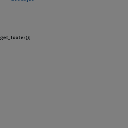
SETDIG | Secretaria-
Executiva de
Transformação Digital
get_footer();