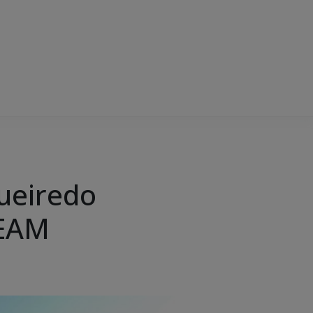
ueiredo
STEAM