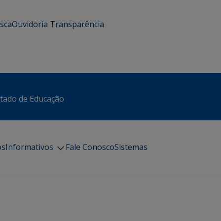
usca
Ouvidoria
Transparência
stado de Educação
os
Informativos
Fale Conosco
Sistemas