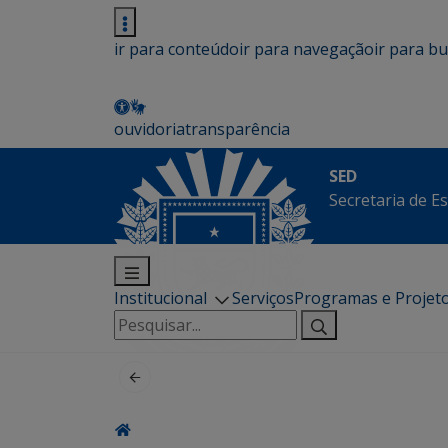
ir para conteúdo
ir para navegação
ir para b
ouvidoria
transparência
SED
Secretaria de E
Institucional
Serviços
Programas e Projet
Pesquisar
por: