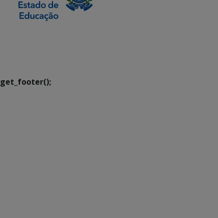
SETDIG | Secretaria-
Executiva de
Transformação Digital
get_footer();